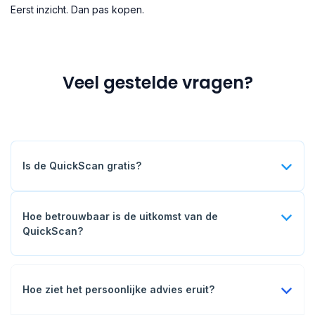
Eerst inzicht. Dan pas kopen.
Veel gestelde vragen?
Is de QuickScan gratis?
Ja, volledig gratis en zonder enige verplichting.
Hoe betrouwbaar is de uitkomst van de
QuickScan?
Het is een eerste indicatie. Wil je exact weten hoe het zit
in jouw situatie en een persoonlijk advies? Vrag dan het
persoonlijke adviestraject aan.
Hoe ziet het persoonlijke advies eruit?