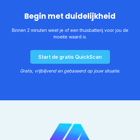
Maar, omdat we de markt goed kennen kunnen we je wel
helpen met het maken van de beste keuzes als je dat wilt.
Begin met duidelijkheid
In het persoonlijke advies kunnen we op basis van jouw
wensen de best passende oplossing aanbieden.
Binnen 2 minuten weet je of een thuisbatterij voor jou de
moeite waard is.
Start de gratis QuickScan
Gratis, vrijblijvend en gebaseerd op jouw situatie.